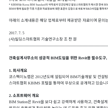
는
의 약자로서 민간단체인 빌딩스마트협회가 제시한 한국
* KBIMS
Korea BIM Standard
BI
수행에 필요한 각종 기준과 자료정보에 대한 표준의 집합으로 국토부
사업을 통하여
BIM
R&D
아래의 소개내용은 해당 업체로부터 제공받은 자료이며 문의
2017. 7. 5
사
빌딩스마트협회 기술연구소장 조 찬 원
(
)
----------------------------------------------------------------------------------
건축설계사무소의 성공적
도입을 위한
용 필수도구
BIM
Revit
,
회사개요
1.
코스펙이노랩은
년도에 설립되어
기술개발 및 컨설
2012
BIM
스마트협회
포털을 통하여 무상으로 공개하고 있습니
KBIMS
소프트웨어 개요
2.
은
을 보다 쉽고 강력하게 사용하고
건축설계
BIM Station
Revit
,
업무의 효율성과 창의성을 높이는 데 도움을 주기 위한 제품