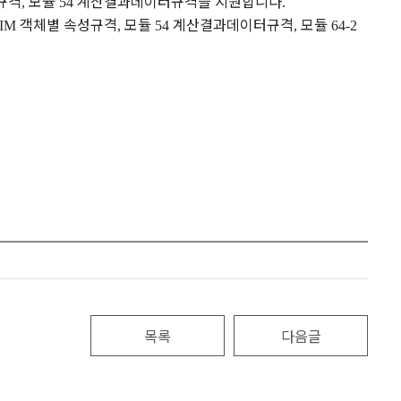
규격
모듈
계산결과데이터규격을 지원합니다
,
54
.
객체별 속성규격
모듈
계산결과데이터규격
모듈
BIM
,
54
,
64-2
목록
다음글