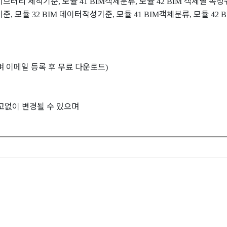
이브러리 제작기준
모듈
객체분류
모듈
객체별 속성
,
41 BIM
,
42 BIM
기준
모듈
데이터작성기준
모듈
객체분류
모듈
,
32 BIM
,
41 BIM
,
42 
 이메일 등록 후 무료 다운로드
)
고없이 변경될 수 있으며