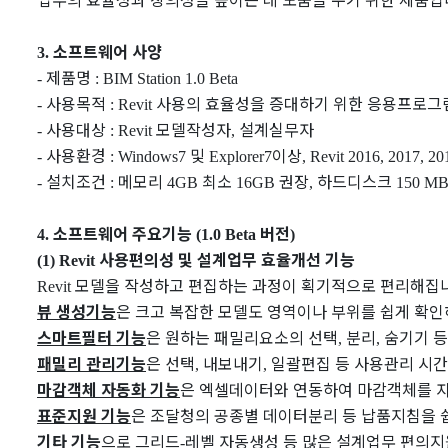
소프트웨어 사양
3.
제품명
-
: BIM Station 1.0 Beta
사용목적
사용의 효율성을 증대하기 위한 응용프로그
-
: Revit
사용대상
모델작성자
설계실무자
-
: Revit
,
사용환경
및
이상
-
: Windows7
Explorer7
, Revit 2016, 2017, 20
설치조건
메모리
최소
권장
하드디스크
-
:
4GB
16GB
,
150 M
소프트웨어 주요기능
버전
4.
(1.0 Beta
)
사용편의성 및 설계업무 효율개선 기능
(1) Revit
모델을 작성하고 편집하는 과정이 획기적으로 편리해집
Revit
뷰 생성기능
은 크고 복잡한 모델도 영역이나 부위를 쉽게 확
스마트필터 기능
은 원하는 패밀리요소의 선택
분리
숨기기 
,
,
패밀리 관리기능
은 선택
내보내기
일괄편집 등 사용관리 시
,
,
마감객체 자동화 기능
은 엑셀데이터와 연동하여 마감객체를 
표준지원 기능
은 조달청의 공종별 데이터분리 등 납품지침을 
기타 기능
으로 그리드
레벨 자동생성 등 많은 설계업무 편의
-