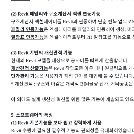
패밀리와 구조계산서 엑셀 연동기능
(2) Revit
구조계산서 엑셀데이터를
과 연동하여 단순 반복 업무로
Revit
패밀리 연동기능
은 엑셀데이터를 패밀리와 연동하여 생성
비
,
일람표 연동기능
은 엑셀데이터로부터
일람표를 자동으로 
2D
기반의 개산견적 기능
(3) Revit
현재의
모델을 대상으로 공사비를 빠르게 산출합니다
Revit
.
개산견적 산출기능
은
작업도중 아무 때나 원클릭으로 개
Revit
단가관리 기능
은 사용자가 직접 단가를 대입해 볼 수 있습니다
개산견적
구조와 마감은 개략적
물량 단가
기타공종은 
*
:
BIM
,
이 외에도 설계 생산성 혁신을 위한 많은 기능이 개발되고 있
소프트웨어의 특징
5.
기본기능을 보다 쉽고 강력하게 사용
(1) Revit
수행에 필요한 필수적 기능의 편의성을 극대화하였습니
Revit