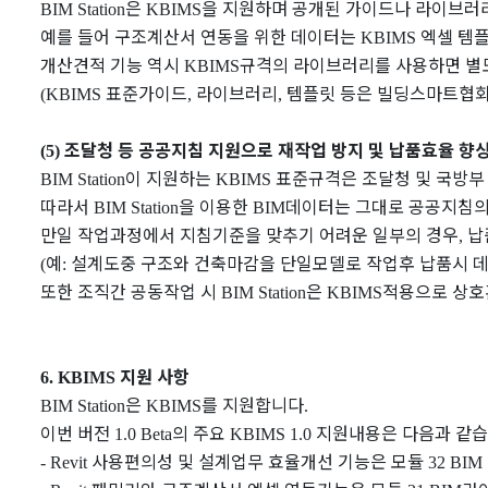
은
을 지원하며 공개된 가이드나 라이브러
BIM Station
KBIMS
예를 들어 구조계산서 연동을 위한 데이터는
엑셀 템
KBIMS
개산견적 기능 역시
규격의 라이브러리를 사용하면 별
KBIMS
표준가이드
라이브러리
템플릿 등은 빌딩스마트협
(KBIMS
,
,
조달청 등 공공지침 지원으로 재작업 방지 및 납품효율 향
(5)
이 지원하는
표준규격은 조달청 및 국방부
BIM Station
KBIMS
따라서
을 이용한
데이터는 그대로 공공지침
BIM Station
BIM
만일 작업과정에서 지침기준을 맞추기 어려운 일부의 경우
납
,
예
설계도중 구조와 건축마감을 단일모델로 작업후 납품시 
(
:
또한 조직간 공동작업 시
은
적용으로 상호
BIM Station
KBIMS
지원 사항
6. KBIMS
은
를 지원합니다
BIM Station
KBIMS
.
이번 버전
의 주요
지원내용은 다음과 같
1.0 Beta
KBIMS 1.0
사용편의성 및 설계업무 효율개선 기능은 모듈
- Revit
32 BIM