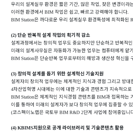
우리의 설계실무 환경은 짧은 기간
많은 작업
잦은 변경이라는
,
,
이러한 환경에서
작업은 쉽고
빠르고 강력해야 합니다
BIM
,
.
은 까다로운 우리 설계실무 환경특성에 최적화된
BIM Station
R
단순 반복적 설계 작업의 획기적 감소
(2)
설계과정에서는 창의적 업무도 중요하지만 단순하고 반복적인
미래의 설계사무실은 자동화가 가능한 업무는 컴퓨터에게 맡기
은 단순반복 업무로부터의 해방과 생산성 혁신을
BIM Station
창의적 설계를 돕기 위한 설계혁신 기술지원
(3)
설계자의 창의적 업무에는 체계적인 지식과 경험 그리고 방대
차산업혁명 시대에는 이에 대한 기술과 콘텐츠가 지속적으로
4
은 체계적인 지식경험 콘텐츠를
과 접목하는 
BIM Station
BIM
이를 통하여 미래의 설계자가 보다 창의적 업무에 집중할 수 
코스펙이노랩은 국토부
단계 사업에 참여중입니
(
BIM R&D 2
지원으로 공개 라이브러리 및 기술콘텐츠 활용
(4) KBIMS