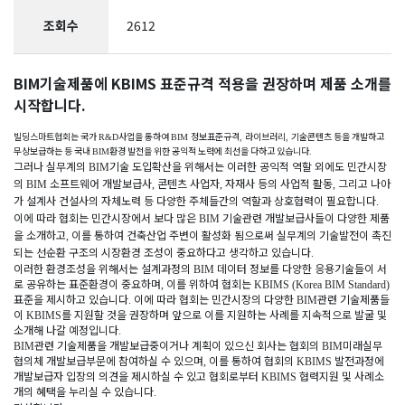
조회수
2612
BIM기술제품에 KBIMS 표준규격 적용을 권장하며 제품 소개를
시작합니다.
빌딩스마트협회는 국가
사업을 통하여
정보표준규격
라이브러리
기술콘텐츠 등을 개발하고
R&D
BIM
,
,
무상보급하는 등 국내
환경 발전을 위한 공익적 노력에 최선을 다하고 있습니다
BIM
.
그러나 실무계의
기술 도입확산을 위해서는 이러한 공익적 역할 외에도 민간시장
BIM
의
소프트웨어 개발보급사
콘텐츠 사업자
자재사 등의 사업적 활동
그리고 나아
BIM
,
,
,
가 설계사 건설사의 자체노력 등 다양한 주체들간의 역할과 상호협력이 필요합니다
.
이에 따라 협회는 민간시장에서 보다 많은
기술관련 개발보급사들이 다양한 제품
BIM
을 소개하고
이를 통하여 건축산업 주변이 활성화 됨으로써 실무계의 기술발전이 촉진
,
되는 선순환 구조의 시장환경 조성이 중요하다고 생각하고 있습니다
.
이러한 환경조성을 위해서는 설계과정의
데이터 정보를 다양한 응용기술들이 서
BIM
로 공유하는 표준환경이 중요하며
이를 위하여 협회는
,
KBIMS (Korea BIM Standard)
표준을 제시하고 있습니다
이에 따라 협회는 민간시장의 다양한
관련 기술제품들
.
BIM
이
를 지원할 것을 권장하며 앞으로 이를 지원하는 사례를 지속적으로 발굴 및
KBIMS
소개해 나갈 예정입니다
.
관련 기술제품을 개발보급중이거나 계획이 있으신 회사는 협회의
미래실무
BIM
BIM
협의체 개발보급부문에 참여하실 수 있으며
이를 통하여 협회의
발전과정에
,
KBIMS
개발보급자 입장의 의견을 제시하실 수 있고 협회로부터
협력지원 및 사례소
KBIMS
개의 혜택을 누리실 수 있습니다
.