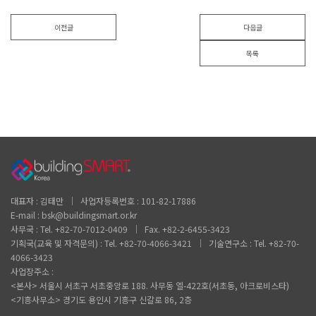
이전글
다음글
목록
대표자 : 김태만 │ 사업자등록번호 : 101-82-17886
E-mail : bsk@buildingsmart.or.kr
사무국 : Tel. +82-70-7012-0409 │ Fax. +82-2-6455-3423
기획국(교육 및 자격문의) : Tel. +82-70-4066-3421 │ 기술연구소 : Tel. +82-70-
4066-3423
사업장주소 :
<본사> 서울시 서초구 서초중앙로 188. 사무동 엘-422호(서초동, 아크로비스타)
<기흥사무소> 경기도 용인시 기흥구 신갈로 86, 2층