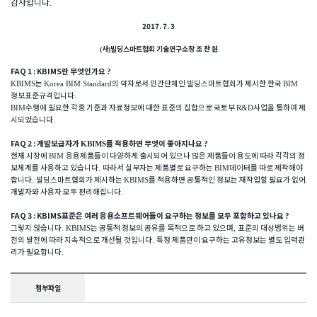
감사합니다
.
2017. 7. 3
사
빌딩스마트협회 기술연구소장 조 찬 원
(
)
FAQ 1 : KBIMS
란 무엇인가요
?
는
의 약자로서 민간단체인 빌딩스마트협회가 제시한 한국
KBIMS
Korea BIM Standard
BIM
정보표준규격입니다
.
수행에 필요한 각종 기준과 자료정보에 대한 표준의 집합으로 국토부
사업을 통하여 제
BIM
R&D
시되었습니다
.
FAQ 2 :
개발보급자가
를 적용하면 무엇이 좋아지나요
KBIMS
?
현재 시장에
응용제품들이 다양하게 출시되어 있으나 많은 제품들이 용도에 따라 각각의 정
BIM
보체계를 사용하고 있습니다
따라서 실무자는 제품별로 요구하는
데이터를 따로 제작해야
.
BIM
합니다
빌딩스마트협회가 제시하는
를 적용하면 공통적인 정보는 재작업할 필요가 없어
.
KBIMS
개발자와 사용자 모두 편리해집니다
.
FAQ 3 : KBIMS
표준은 여러 응용소프트웨어들이 요구하는 정보를 모두 포함하고 있나요
?
그렇지 않습니다
는 공통적 정보의 공유를 목적으로 하고 있으며
표준의 대상범위는 버
. KBIMS
,
전의 발전에 따라 지속적으로 개선될 것입니다
특정 제품만이 요구하는 고유정보는 별도 입력관
.
리가 필요합니다
.
첨부파일