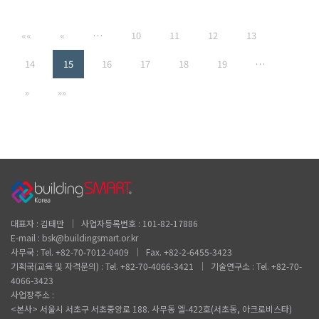
««
«
…
10
11
12
13
14
15
16
17
18
19
…
»
»»
대표자 : 김태만 │ 사업자등록번호 : 101-82-17886
E-mail : bsk@buildingsmart.or.kr
사무국 : Tel. +82-70-7012-0409 │ Fax. +82-2-6455-3423
기획국(교육 및 자격문의) : Tel. +82-70-4066-3421 │ 기술연구소 : Tel. +82-70-
4066-3423
사업장주소 :
<본사> 서울시 서초구 서초중앙로 188. 사무동 엘-422호(서초동, 아크로비스타)