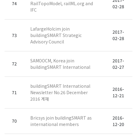
2017-
74
RailTopoModel, railML.org and
02-28
IFC
LafargeHolcim join
2017-
73
buildingSMART Strategic
02-28
Advisory Council
SAMOOCM, Korea join
2017-
72
buildingSMART International
02-27
buildingSMART International
2016-
71
Newsletter No.26 December
12-21
2016 게재
Bricsys join buildingSMART as
2016-
70
international members
12-20