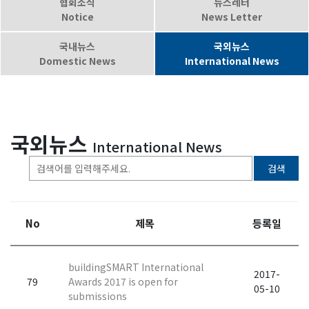
협회소식
뉴스레터
Notice
News Letter
국내뉴스
국외뉴스
Domestic News
International News
국외뉴스
International News
검색
No
제목
등록일
buildingSMART International
2017-
79
Awards 2017 is open for
05-10
submissions