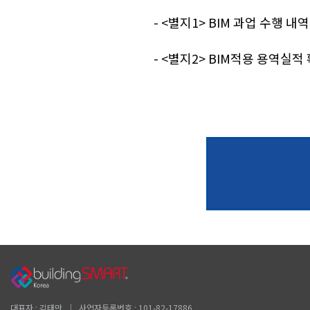
- <별지1> BIM 과업 수행 내
- <별지2> BIM적용 용역실
대표자 : 김태만 │ 사업자등록번호 : 101-82-17886