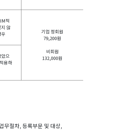
IM적
있지 않
기업 정회원
경우
79,200원
비회원
않았으
132,000원
 적용하
업무절차, 등록부문 및 대상,