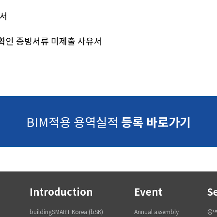
역서
적 확인 증빙서류 미제출 사유서
BIM적용 용역실적
등록 바로가기
Introduction
Event
S
buildingSMART Korea (bSK)
Annual assembly
용