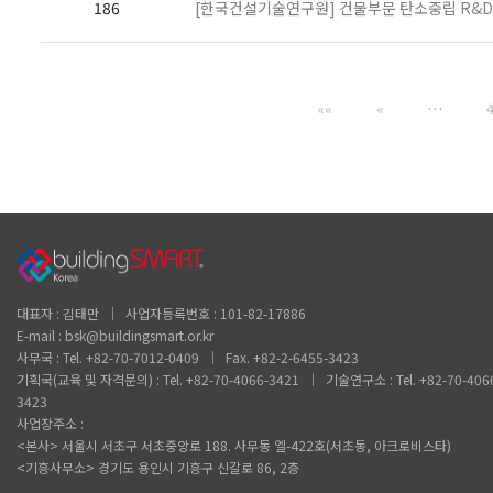
186
[한국건설기술연구원] 건물부문 탄소중립 R&D
««
«
…
대표자 : 김태만 │ 사업자등록번호 : 101-82-17886
E-mail : bsk@buildingsmart.or.kr
사무국 : Tel. +82-70-7012-0409 │ Fax. +82-2-6455-3423
기획국(교육 및 자격문의) : Tel. +82-70-4066-3421 │ 기술연구소 : Tel. +82-70-406
3423
사업장주소 :
<본사> 서울시 서초구 서초중앙로 188. 사무동 엘-422호(서초동, 아크로비스타)
<기흥사무소> 경기도 용인시 기흥구 신갈로 86, 2층