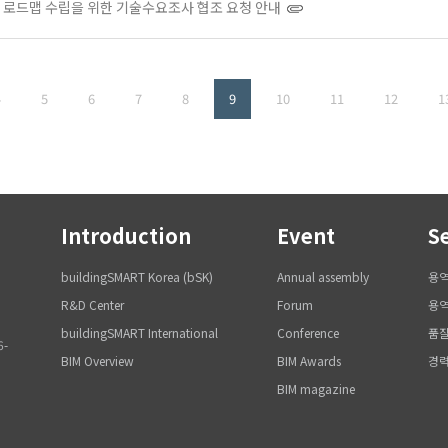
 로드맵 수립을 위한 기술수요조사 협조 요청 안내
4
5
6
7
8
9
10
11
12
1
Introduction
Event
S
buildingSMART Korea (bSK)
Annual assembly
용
R&D Center
Forum
용역
buildingSMART International
Conference
품질
6-
BIM Overview
BIM Awards
경
BIM magazine