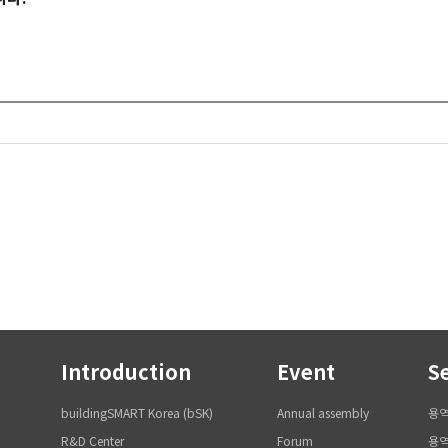
Introduction
Event
S
buildingSMART Korea (bSK)
Annual assembly
용
R&D Center
Forum
용역