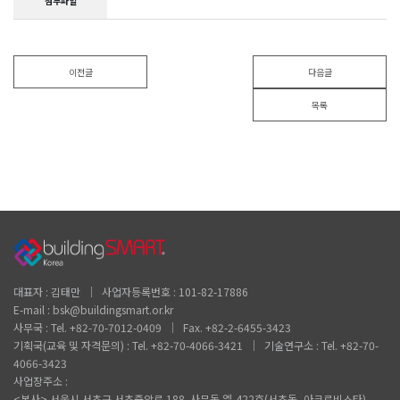
첨부파일
이전글
다음글
목록
대표자 : 김태만 │ 사업자등록번호 : 101-82-17886
E-mail : bsk@buildingsmart.or.kr
사무국 : Tel. +82-70-7012-0409 │ Fax. +82-2-6455-3423
기획국(교육 및 자격문의) : Tel. +82-70-4066-3421 │ 기술연구소 : Tel. +82-70-
4066-3423
사업장주소 :
<본사> 서울시 서초구 서초중앙로 188. 사무동 엘-422호(서초동, 아크로비스타)