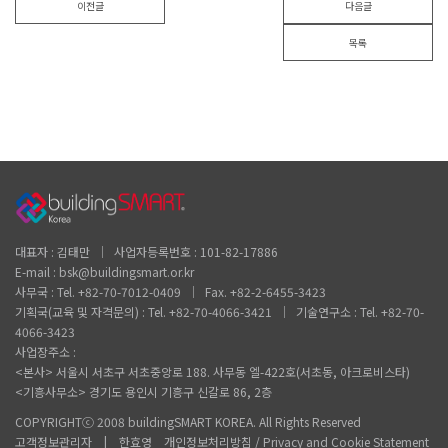
이전글
다음글
목록
대표자 : 김태만 │ 사업자등록번호 : 101-82-17886
E-mail : bsk@buildingsmart.or.kr
사무국 : Tel. +82-70-7012-0409 │ Fax. +82-2-6455-3423
기획국(교육 및 자격문의) : Tel. +82-70-4066-3421 │ 기술연구소 : Tel. +82-70-
4066-3423
사업장주소 :
<본사> 서울시 서초구 서초중앙로 188. 사무동 엘-422호(서초동, 아크로비스타)
<기흥사무소> 경기도 용인시 기흥구 신갈로 86, 2층
COPYRIGHTⓒ 2008 buildingSMART KOREA. All Rights Reserved
고객정보관리자 | 한효영 개인정보처리방침 / Privacy and Cookie Statement