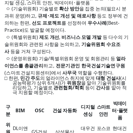
지털 센싱
,
스마트 안전
,
빅데이터
･
플랫폼
ㅇ
(기술위원회) 기술별로
확산 방안
을 집중 논의(필요시 분
과위 운영)하고,
규제
･
제도 개선 및 애로사항
등도 정부에 건
의하는 한편
,
선도 프로젝트
를 선정하여
우수사례
(Best-
Practice)
도 발굴할 예정이다
.
ㅇ
(특별위원회)
제도 개선
,
비즈니스 모델 개발
등 다수의 기
술위원회와
관련된 사항을 논의하고
,
기술위원회 수요조
사
등을 거쳐 구성된다
.
ㅇ
(운영위원회) 기술/특별위원회 운영 및 회원관리 등
얼라
이언스를 총괄
관리
하고,
전문기관인 한국건설기술연구원
(스마트건설지원센터)에서
사무국
역할을 수행한다
.
□
한편
,
민간 주도
의 얼라이언스 취지에 맞게
대형 건설사
(
시
공능력평가 상위
6
개사
)
가
위원장
을 맡아 기술위원회를
리딩하고
,
기술별로
관련협회
/
학회
등이
간사
를 맡아 적
극 지원할 예정이다
.
빅데이
구
디지털
스마트
BIM
OSC
건설 자동화
터･플랫
분
센싱
안전
폼
위
DL이앤
대우건
포스코
현대건
원
GS
건설
삼성물산