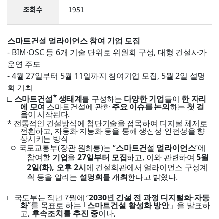
조회수
1951
스마트건설 얼라이언스 참여 기업 모집
- BIM·OSC
등
6
개 기술 단위로 위원회 구성
,
대형 건설사가
운영 주도
- 4
월
27
일부터
5
월
11
일까지 참여기업 모집
, 5
월
2
일 설명
회 개최
*
□
스마트건설
생태계
를 구성하는
다양한 기업
들이
한 자리
에 모여
스마트건설에 관한
주요 이슈를 논의
하는
첫 걸
음
이 시작된다
.
*
전통적인 건설방식에 첨단기술을 접목하여 디지털 체제로
전환하고, 자동화·지능화
등을 통해 생산성
·
안전성을 향
상시키는 방식
ㅇ
국토교통부
(
장관 원희룡
)
는
“
스마트건설 얼라이언스
”
에
참여할
기업
을
27
일부터 모집
하고
,
이와 관련하여
5
월
2
일
(
화
),
오후
2
시
에 건설회관에서 얼라이언스 구성계
획 등을 알리는
설명회를 개최
한다고 밝혔다
.
□
국토부는 작년
7
월에
“
2030
년 건설 전 과정 디지털화
·
자동
화
”
를 목표로
하는
｢
스마트건설 활성화 방안
」
을 발표하
고
,
후속조치를 추진 중
이나
,