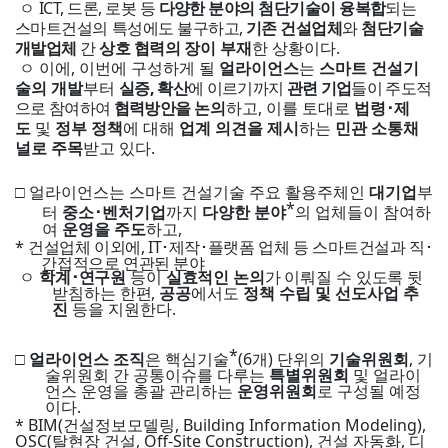
ㅇ
ICT, 드론, 로봇 등
다양한 분야의 첨단기술이 융복합
되는
스마트건설의
특성에도 불구하고,
기존 건설업체
와
첨단기술
개발업체
간
상호 협력의
장이 부재
한 상황이다
.
ㅇ 이에
,
이번에 구성하게 될
얼라이언스
는
스마트 건설기
술의 개발
부터
실증, 확산
에 이르기까지
관련 기업
들이 주도적
으로 참여하여
협력방안을
논의
하고
,
이를 토대로
법령
･
제
도
및
정부 정책
에 대해
업계 의견을 제시
하는
민관 소통채
널로 주목
받고 있다
.
□
얼라이언스는 스마트 건설기술 주요 활용주체인
대기업
부
*
터
중소
･
벤처기업
까지
다양한 분야
의 업체들이 참여하
여
운영을 주도
하고
,
*
건설업체 이외에, IT･제작･플랫폼 업체 등 스마트건설과 직･
간접적으로 연관된 분야
ㅇ
학계･연구원
등이
실효적인 논의
가 이뤄질 수 있도록 뒷
받침하는 한편
,
공공
에서도
정책 수립 및 선도사업 추
진
등을 지원한다
.
*
□
얼라이언스 조직
은 핵심기술
(6
개
)
단위의
기술위원회
,
기
술위원회 간 공통이슈를 다루는
특별위원회
및 얼라이
언스 운영을 총괄 관리하는
운영위원회
로 구성될 예정
이다
.
* BIM(
건설정보모델링
, Building Information Modeling),
OSC(
탈현장 건설
, Off-Site Construction),
건설 자동화
,
디