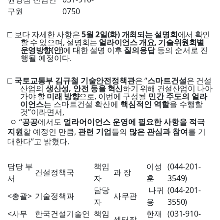
구원
0750
□
보다 자세한 사항은
5
월
2
일
(
화
)
개최되는 설명회
에서 확인
할 수 있으며
,
설명회는
얼라이언스 개요
,
기술위원회별
운영방향
(
안
)
에 대한 설명 이후
질의
응답
등의 순서로 진
행될 예정이다
.
□
국토교통부 김규철 기술안전정책관
은
“
스마트건설
은 건설
산업의
생산성
,
안전 등을 혁신
하기 위해 건설산업이 나아
가야 할
미래 방향
으로
,
이번에
구성될
민간 주도의 얼라
이언스
는 스마트건설 확산에
핵심적인 역할
을 수행할
것
”
이라면서
,
ㅇ
“
공공
에서도
얼라어이언스 운영에 필요한 사항을 적극
지원
할 예정인 만큼
,
관련 기업
들의
많은 관심과 참여
를 기
대한다
”
고 밝혔다
.
담당 부
책임
이성
(044-201-
건설정책국
과 장
서
자
훈
3549)
담당
나귀
(044-201-
<
총괄
>
기술정책과
사무관
자
용
3550)
<
사무
한국건설기술연
책임
한재
(031-910-
센터장