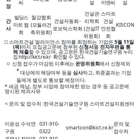
씨
설
이앤씨
설
장
건설관
스마트
빌딩스
철강협회
간
건설자동화
･
리학회
건설
마트
협
(모듈러건
KISCON
사
로보틱스학회
(
건설
IT
안전협
회
축
위원회
)
위원회
)
회
□
스마트건설 얼라이언스 참여를 희망하는 기업은
5
월
11
일
(
목
)
까지 모집
공고문에 첨부된
신청서
를
전자우편을 통
해 제출
할 수 있으며
,
공고문은
한국건설기술연구원 누리
집
http://kict.re.kr
확인할 수 있다.
ㅇ
신청 접수가 마감된 이후에는
운영위원회
에서 신청제외
*
대상에의 해당
여부 등을
심사
하고
,
최종결과는 기업
들에게 별도로 통보할 예정이다
.
*
세금 체납
,
정부 사업에 참여제한 받는 경우 등 공고문에
명시된 제외사유
<
문의 및 접수처
:
한국건설기술연구원 스마트건설지원센터
>
담당자
전화번호
E-mail
비 고
이윤성 수석연
031-910-
문의 및
smartcon@kict.re.kr
구원
0322
접수처
권영삼 전임연
031-910-