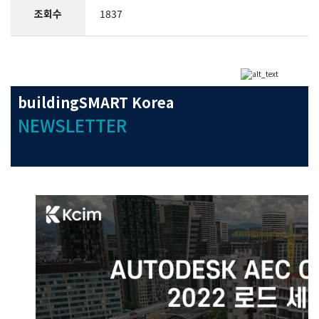
조회수
1837
buildingSMART Korea
NEWSLETTER