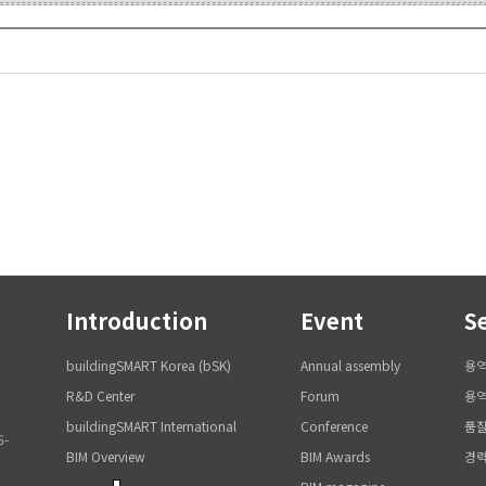
Introduction
Event
S
buildingSMART Korea (bSK)
Annual assembly
용
R&D Center
Forum
용역
buildingSMART International
Conference
품질
6-
BIM Overview
BIM Awards
경