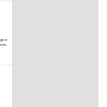
ge in
ware,