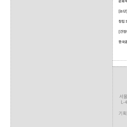
문화재
[논단
창립 
[건정
한국道
서울
L-
기획국