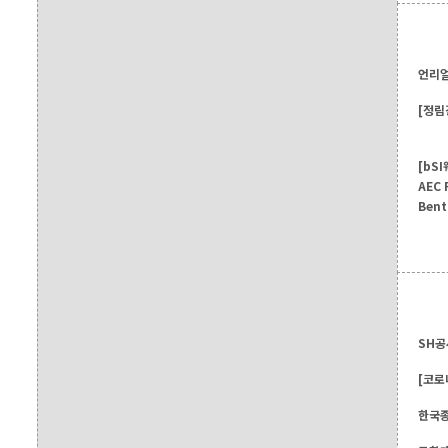
언리얼
[정림
[bSI
AEC 
Bent
SH공
[코로
한국종