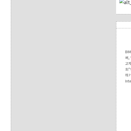
BI
써,
고자
회”
하기
In