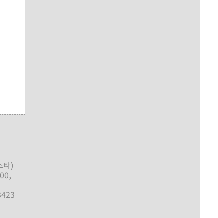
스타)
00,
3423