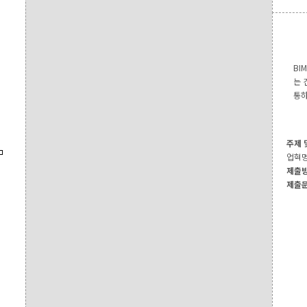
BI
는 
통하
주제 
업혁명, 
제출
제출