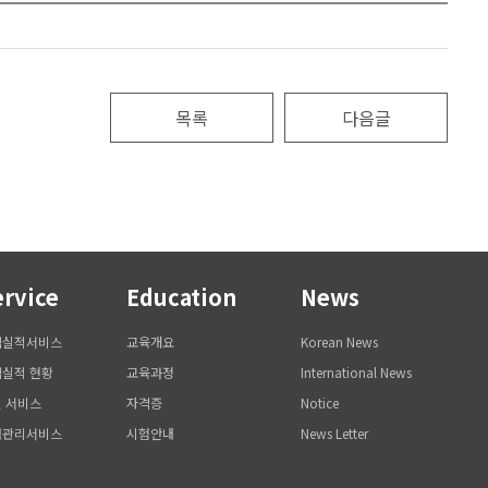
목록
다음글
ervice
Education
News
역실적서비스
교육개요
Korean News
실적 현황
교육과정
International News
 서비스
자격증
Notice
력관리서비스
시험안내
News Letter