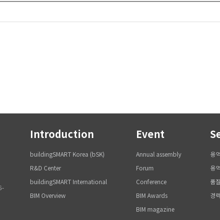
Introduction
Event
S
buildingSMART Korea (bSK)
Annual assembly
용
R&D Center
Forum
용역
buildingSMART International
Conference
품질
6-
BIM Overview
BIM Awards
경
BIM magazine