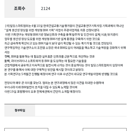
조회수
2124
(
사
)
빌딩스마트협회는
4
월
10
일 한국건설교통기술평가원의 건설교통연구기획사업 기획과제의 하나인
"
설계 생산성 향상을 위한 개방형
BIM
기획
"
사업의 주관사업자로 최종 선정되었다
.
이번 기획연구는 개방형
BIM
기반 정보인프라 구축을 통해 발주자 및 민간사의 설계
/
시공
/
유지관리
업무별 생산성 향상 도모를 위한 개방형
BIM
기반 설계 환경을 구축하기 위한 것으로
최근 급속하게 확산되고 있는
BIM
기술이 보다 널리 확산될 수 있는 계기가 될 것으로 전망된다
.
연구책임자인 기술연구소의 조찬원 소장은 국내
BIM
도입의 어려움을 해소하고 기술역량을 강화하기 위해
서는
첫째
, BIM
을 활용하는 데 필요한 실무표준 인프라를 근본적으로 개선하는 것과
둘째
,
라이브러리나 소프트웨어 등
BIM
을 도입하는 데 필요한 기술들을
산업차원에서 공유하고 지속적으로 발전시켜 나가는 것이 중요하다는 것이 빌딩스마트협회의 입장이며
본 연구를 통해서 이에 대한 구체적인 방안을 제시할 것이라고 밝혔다
.
본 기획연구는
5
개월간 진행될 예정이며 연구 이후 수년간의 대규모 연구개발사업에 반영될 것으로
전망되어 매우 큰 의미를 갖는다
.
협회는 본 연구과정에서 많은 의견을 최대한 수렴하여
우리나라 미래
BIM
발전의 초석을 다질 수 있도록 노력할 것이며
이번
19
일 포럼행사의 오후 전체세션에서 간단히 소개할 예정이다
.
첨부파일