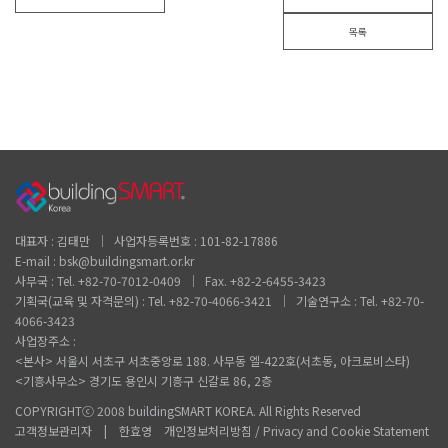
목록
대표자 : 김태만 │ 사업자등록번호 : 101-82-17886
E-mail : bsk@buildingsmart.or.kr
사무국 : Tel. +82-70-7012-0409 │ Fax. +82-2-6455-3423
기획국(교육 및 자격문의) : Tel. +82-70-4066-3421 │ 기술연구소 : Tel. +82-70-
4066-3423
사업장주소 :
<본사> 서울시 서초구 서초중앙로 188. 사무동 엘-422호(서초동, 아크로비스타)
<기흥사무소> 경기도 용인시 기흥구 신갈로 86, 2층
COPYRIGHTⓒ 2008 buildingSMART KOREA. All Rights Reserved
고객정보관리자 | 한효영 개인정보처리방침 / Privacy and Cookie Statement