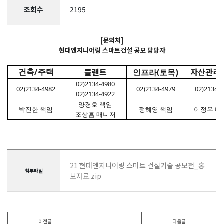
조회수
2195
[
문의처]
현대엔지니어링 스마트건설 공모 담당자
플랜트
)
자산관리
건축/주택
인프라(토목
02)2134-4980
02)2134-4982
02)2134-4979
02)2134-7
02)2134-4922
양경호 책임
박진한 책임
정혜영 책임
이정우 매
조상흠 매니저
21 현대엔지니어링 스마트 건설기술 공모전_홍
첨부파일
보자료.zip
이전글
다음글