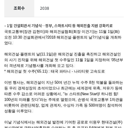
조회수
2038
- 1일 건설회관서 기념식…정부, 스마트시티 등 해외진출 지원 강화키로
국토교통부(장관 김현미)와 해외건설협회(회장 이건기)는 11월 1일(화)
오전 10:30 건설회관에서?2018 해외건설·플랜트의 날?기념식을 개최하
였다.
해외건설·플랜트의 날(11.1일)은 해외건설 진출을 촉진하고 해외건설인
의 사기 진작을 위해 해외건설 첫 수주일인 11월 1일을 지정하여 ‘05년부
터 격년제로 기념행사를 개최해 오고 있다.
* 해외건설 첫 수주(‘65.11) : 태국 파타니 - 나리티왓 고속도로
이번 행사는, 해외건설이 지난 50여 년간 누적 수주 8천 억불을 돌파하는
등 우리 경제성장의 초석이었으나 최근에는 세계경제 위축, 저유가 등에
따른 수주 감소로 어려운 상황에서, “뉴 스타트(New Start)! 하나된 힘!
100년의 미래를 짓다”라는 주제로 열렸으며, 손병석 국토교통부 1차관을
비롯하여 관련단체장, 업계 관계자, 수상자 가족 등 500여명이 참석하여
성황을 이루었다.
이날 기념식에서는 해외건설 발전에 기여한 공로로 이원우 현대건설(주)
부사장에게 금탑산업훈장을 수여하는 등 총 유공자 54명에게 정부 포상